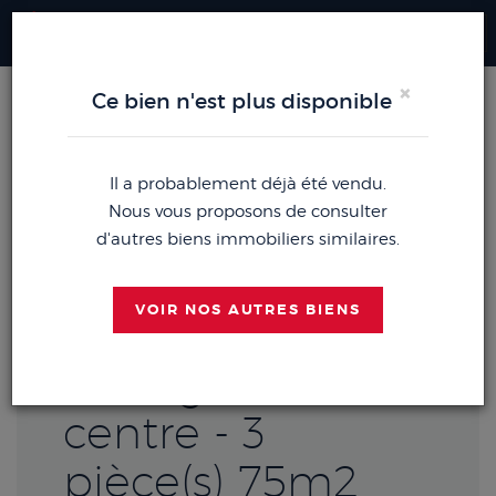
Me
×
Ce bien n'est plus disponible
ACCUEIL
ACHETER
APPARTEMENT GRADIGNAN (33170)
EXCLUSIVITÉ !
Il a probablement déjà été vendu.
Nous vous proposons de consulter
d'autres biens immobiliers similaires.
Appartement
VOIR NOS AUTRES BIENS
Appartement -
Gradignan
centre - 3
pièce(s) 75m2