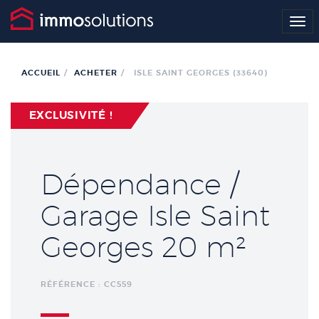
Me
ACCUEIL
ACHETER
ISLE SAINT GEORGES (33640)
EXCLUSIVITÉ !
Dépendance /
Garage Isle Saint
Georges 20 m²
RÉFÉRENCE : CC559