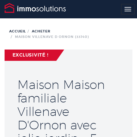
Me
ACCUEIL
ACHETER
MAISON VILLENAVE D ORNON (33140)
EXCLUSIVITÉ !
Maison Maison
familiale
Villenave
D'Ornon avec