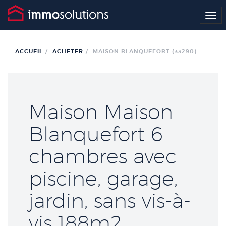
Me
ACCUEIL
ACHETER
MAISON BLANQUEFORT (33290)
Maison Maison
Blanquefort 6
chambres avec
piscine, garage,
jardin, sans vis-à-
vis 188m2