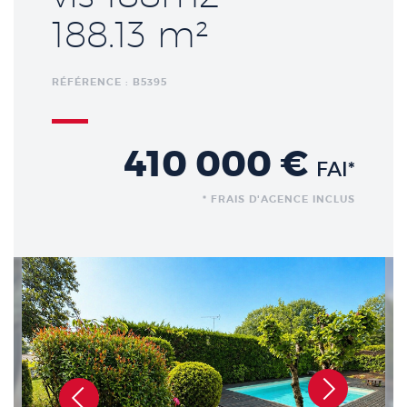
188.13 m²
RÉFÉRENCE : B5395
410 000 €
FAI*
* FRAIS D'AGENCE INCLUS
Précédent