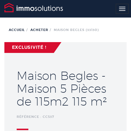
Me
ACCUEIL
ACHETER
MAISON BEGLES (33130)
EXCLUSIVITÉ !
Maison Begles -
Maison 5 Pièces
de 115m2 115 m²
RÉFÉRENCE : CC537