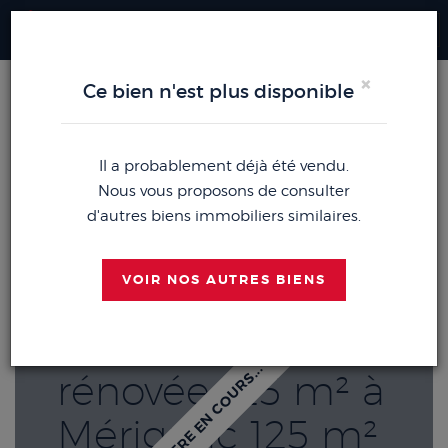
Me
×
Ce bien n'est plus disponible
ACCUEIL
ACHETER
MAISON MERIGNAC (33700)
EXCLUSIVITÉ !
Il a probablement déjà été vendu.
Nous vous proposons de consulter
d'autres biens immobiliers similaires.
Maison Maison
VOIR NOS AUTRES BIENS
familiale
entièrement
OFFRE EN COURS...
rénovée 125 m² à
Mérignac 125 m²